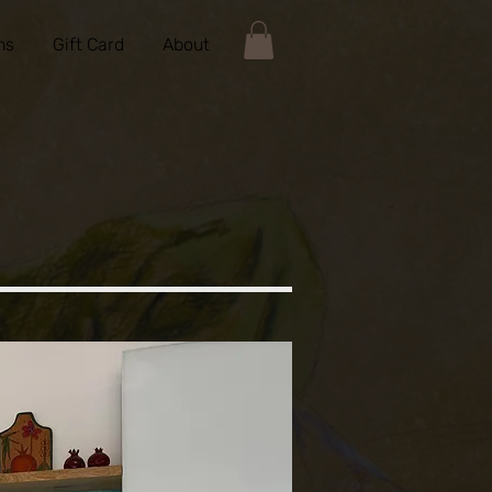
ns
Gift Card
About