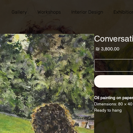
Gallery
Workshops
Interior Design
Exhibitio
Conversat
מחיר
Oil painting on pape
Dimensions: 80 × 4
Ready to hang